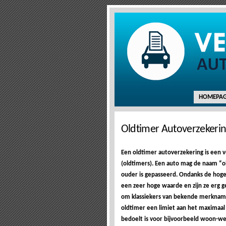
HOMEPAG
Oldtimer Autoverzekeri
Een oldtimer autoverzekering is een ver
(oldtimers). Een auto mag de naam “ol
ouder is gepasseerd. Ondanks de hoge 
een zeer hoge waarde en zijn ze erg g
om klassiekers van bekende merkname
oldtimer een limiet aan het maximaal 
bedoelt is voor bijvoorbeeld woon-we