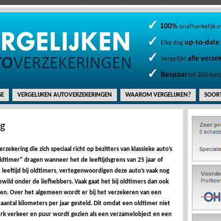
E
VERGELIJKEN AUTOVERZEKERINGEN
WAAROM VERGELIJKEN?
SOORT
ng
zekering die zich speciaal richt op bezitters van klassieke auto’s
dtimer” dragen wanneer het de leeftijdsgrens van 25 jaar of
leeftijd bij oldtimers, vertegenwoordigen deze auto’s vaak nog
ewild onder de liefhebbers. Vaak gaat het bij oldtimers dan ook
n. Over het algemeen wordt er bij het verzekeren van een
aantal kilometers per jaar gesteld. Dit omdat een oldtimer niet
rk verkeer en puur wordt gezien als een verzamelobject en een