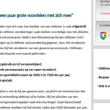
een paar grote voordelen met zich mee”
len met zich mee. Een bezitter van een oldtimer is vaak
vrijgesteld
ijn oldtimer verzekeringen vaak stukken voordeliger dan het afsluiten
e personenauto. Heeft u een lidmaatschap bij een oldtimer-club?
ngen op je oldtimer autoverzekering gegeven. Voor het verzekeren
 dan bij het verzekeren van een gewone personenauto. Oldtimers
 onderstaande voorwaarde gebonden:
g gebruik en/of verzamelobject;
- Oldtime
eede personenauto op uw naam verzekerd;
ers gemiddeld tussen de 5000 t/m 7500 km per jaar;
- Bespaar
 gestald.
- Wat is 
 bent u net als bij een gewone auto, verplicht om minimaal een WA
id motorrijtuig dekking)
af te sluiten. Bij het afsluiten van een
eringsmaatschappijen vaak extra kortingen. Zoals bijvoorbeeld
 oldtimer-bezitters bij het minder rijden dan 5000 kilometer per jaar,