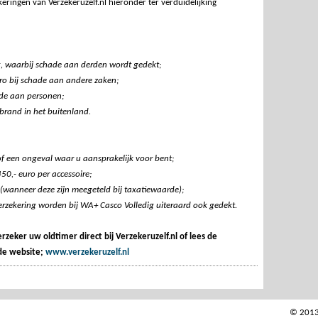
ringen van Verzekeruzelf.nl hieronder ter verduidelijking
ng, waarbij schade aan derden wordt gedekt;
ro bij schade aan andere zaken;
ade aan personen;
 brand in het buitenland.
 of een ongeval waar u aansprakelijk voor bent;
50,- euro per accessoire;
(wanneer deze zijn meegeteld bij taxatiewaarde);
rzekering worden bij WA+ Casco Volledig uiteraard ook gedekt.
zeker uw oldtimer direct bij Verzekeruzelf.nl of lees de
de website;
www.verzekeruzelf.nl
© 2013 