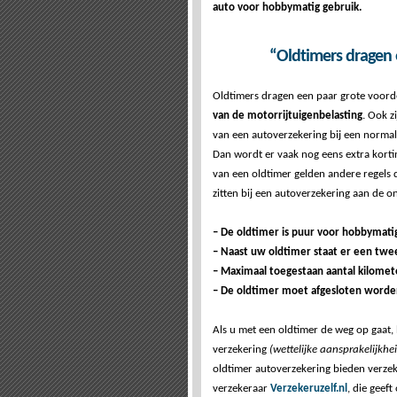
auto voor hobbymatig gebruik.
“Oldtimers dragen 
Oldtimers dragen een paar grote voorde
van de motorrijtuigenbelasting
. Ook z
van een autoverzekering bij een normal
Dan wordt er vaak nog eens extra korti
van een oldtimer gelden andere regels
zitten bij een autoverzekering aan de
–
De oldtimer is puur voor hobbymati
– Naast uw oldtimer staat er een tw
– Maximaal toegestaan aantal kilomet
– De oldtimer moet afgesloten worden
Als u met een oldtimer de weg op gaat,
verzekering
(wettelijke aansprakelijkhe
oldtimer autoverzekering bieden verzek
verzekeraar
Verzekeruzelf.nl
, die geeft