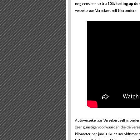
nog eens een
extra 10% korting op de
verzekeraar Verzekeruzelf hieronder:
Autoverzekeraar Verzekeruzelf is onder 
zeer gunstige voorwaarden die de verze
kilometer per jaar. U kunt uw oldtimer o